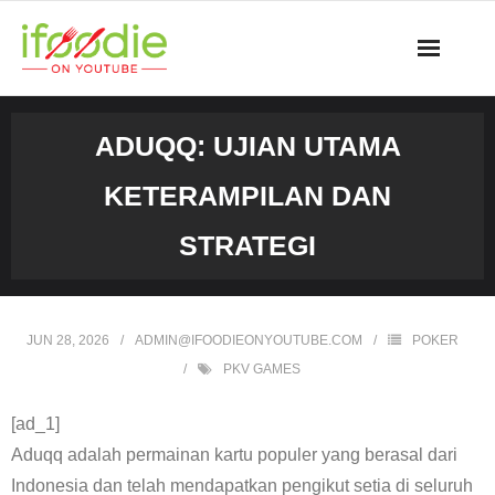
Skip
to
content
ADUQQ: UJIAN UTAMA
KETERAMPILAN DAN
STRATEGI
JUN 28, 2026
ADMIN@IFOODIEONYOUTUBE.COM
POKER
PKV GAMES
[ad_1]
Aduqq adalah permainan kartu populer yang berasal dari
Indonesia dan telah mendapatkan pengikut setia di seluruh