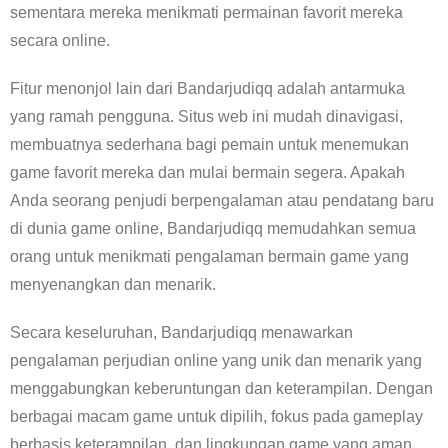
sementara mereka menikmati permainan favorit mereka
secara online.
Fitur menonjol lain dari Bandarjudiqq adalah antarmuka
yang ramah pengguna. Situs web ini mudah dinavigasi,
membuatnya sederhana bagi pemain untuk menemukan
game favorit mereka dan mulai bermain segera. Apakah
Anda seorang penjudi berpengalaman atau pendatang baru
di dunia game online, Bandarjudiqq memudahkan semua
orang untuk menikmati pengalaman bermain game yang
menyenangkan dan menarik.
Secara keseluruhan, Bandarjudiqq menawarkan
pengalaman perjudian online yang unik dan menarik yang
menggabungkan keberuntungan dan keterampilan. Dengan
berbagai macam game untuk dipilih, fokus pada gameplay
berbasis keterampilan, dan lingkungan game yang aman,