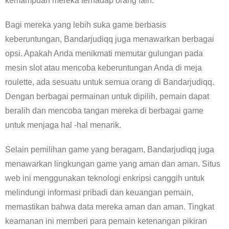
kemampuan mereka terhadap orang lain.
Bagi mereka yang lebih suka game berbasis
keberuntungan, Bandarjudiqq juga menawarkan berbagai
opsi. Apakah Anda menikmati memutar gulungan pada
mesin slot atau mencoba keberuntungan Anda di meja
roulette, ada sesuatu untuk semua orang di Bandarjudiqq.
Dengan berbagai permainan untuk dipilih, pemain dapat
beralih dan mencoba tangan mereka di berbagai game
untuk menjaga hal -hal menarik.
Selain pemilihan game yang beragam, Bandarjudiqq juga
menawarkan lingkungan game yang aman dan aman. Situs
web ini menggunakan teknologi enkripsi canggih untuk
melindungi informasi pribadi dan keuangan pemain,
memastikan bahwa data mereka aman dan aman. Tingkat
keamanan ini memberi para pemain ketenangan pikiran