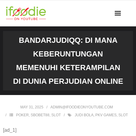
Skip
to
content
BANDARJUDIQQ: DI MANA
KEBERUNTUNGAN
MEMENUHI KETERAMPILAN
DI DUNIA PERJUDIAN ONLINE
MAY 31, 2025
ADMIN@IFOODIEONYOUTUBE.COM
POKER
,
SBOBET88
,
SLOT
JUDI BOLA
,
PKV GAMES
,
SLOT
[ad_1]