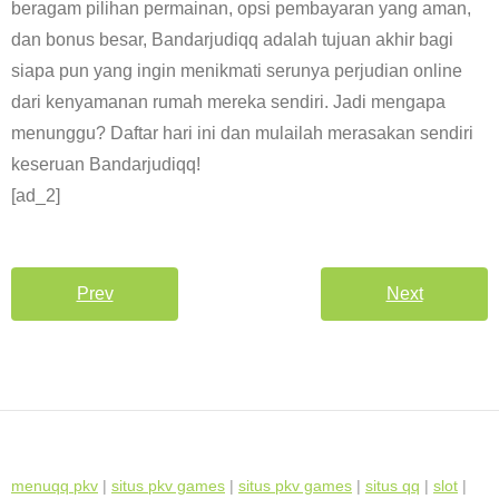
beragam pilihan permainan, opsi pembayaran yang aman,
dan bonus besar, Bandarjudiqq adalah tujuan akhir bagi
siapa pun yang ingin menikmati serunya perjudian online
dari kenyamanan rumah mereka sendiri. Jadi mengapa
menunggu? Daftar hari ini dan mulailah merasakan sendiri
keseruan Bandarjudiqq!
[ad_2]
Prev
Next
menuqq pkv
|
situs pkv games
|
situs pkv games
|
situs qq
|
slot
|