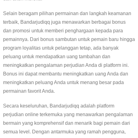
Selain beragam pilihan permainan dan langkah keamanan
terbaik, Bandarjudiqq juga menawarkan berbagai bonus
dan promosi untuk memberi penghargaan kepada para
pemainnya. Dari bonus sambutan untuk pemain baru hingga
program loyalitas untuk pelanggan tetap, ada banyak
peluang untuk mendapatkan uang tambahan dan
meningkatkan pengalaman perjudian Anda di platform ini.
Bonus ini dapat membantu meningkatkan uang Anda dan
meningkatkan peluang Anda untuk menang besar pada
permainan favorit Anda.
Secara keseluruhan, Bandarjudiqq adalah platform
perjudian online terkemuka yang menawarkan pengalaman
bermain yang komprehensif dan menarik bagi pemain dari
semua level. Dengan antarmuka yang ramah pengguna,