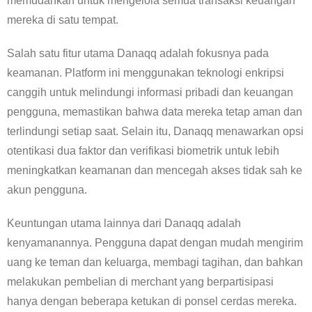
memudahkan untuk mengelola semua transaksi keuangan
mereka di satu tempat.
Salah satu fitur utama Danaqq adalah fokusnya pada
keamanan. Platform ini menggunakan teknologi enkripsi
canggih untuk melindungi informasi pribadi dan keuangan
pengguna, memastikan bahwa data mereka tetap aman dan
terlindungi setiap saat. Selain itu, Danaqq menawarkan opsi
otentikasi dua faktor dan verifikasi biometrik untuk lebih
meningkatkan keamanan dan mencegah akses tidak sah ke
akun pengguna.
Keuntungan utama lainnya dari Danaqq adalah
kenyamanannya. Pengguna dapat dengan mudah mengirim
uang ke teman dan keluarga, membagi tagihan, dan bahkan
melakukan pembelian di merchant yang berpartisipasi
hanya dengan beberapa ketukan di ponsel cerdas mereka.