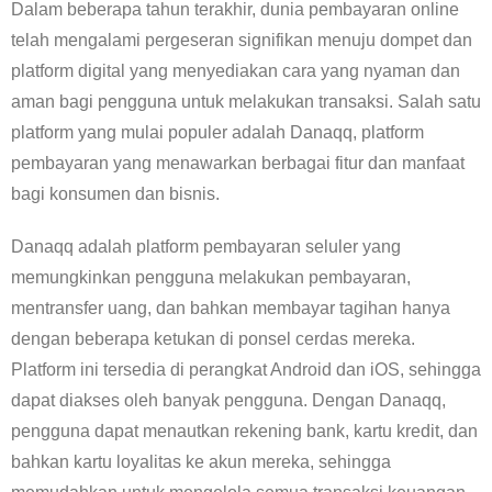
Dalam beberapa tahun terakhir, dunia pembayaran online
telah mengalami pergeseran signifikan menuju dompet dan
platform digital yang menyediakan cara yang nyaman dan
aman bagi pengguna untuk melakukan transaksi. Salah satu
platform yang mulai populer adalah Danaqq, platform
pembayaran yang menawarkan berbagai fitur dan manfaat
bagi konsumen dan bisnis.
Danaqq adalah platform pembayaran seluler yang
memungkinkan pengguna melakukan pembayaran,
mentransfer uang, dan bahkan membayar tagihan hanya
dengan beberapa ketukan di ponsel cerdas mereka.
Platform ini tersedia di perangkat Android dan iOS, sehingga
dapat diakses oleh banyak pengguna. Dengan Danaqq,
pengguna dapat menautkan rekening bank, kartu kredit, dan
bahkan kartu loyalitas ke akun mereka, sehingga