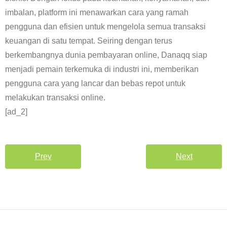
imbalan, platform ini menawarkan cara yang ramah
pengguna dan efisien untuk mengelola semua transaksi
keuangan di satu tempat. Seiring dengan terus
berkembangnya dunia pembayaran online, Danaqq siap
menjadi pemain terkemuka di industri ini, memberikan
pengguna cara yang lancar dan bebas repot untuk
melakukan transaksi online.
[ad_2]
Prev
Next