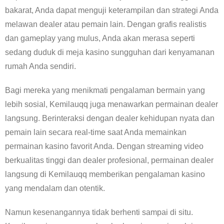
bakarat, Anda dapat menguji keterampilan dan strategi Anda
melawan dealer atau pemain lain. Dengan grafis realistis
dan gameplay yang mulus, Anda akan merasa seperti
sedang duduk di meja kasino sungguhan dari kenyamanan
rumah Anda sendiri.
Bagi mereka yang menikmati pengalaman bermain yang
lebih sosial, Kemilauqq juga menawarkan permainan dealer
langsung. Berinteraksi dengan dealer kehidupan nyata dan
pemain lain secara real-time saat Anda memainkan
permainan kasino favorit Anda. Dengan streaming video
berkualitas tinggi dan dealer profesional, permainan dealer
langsung di Kemilauqq memberikan pengalaman kasino
yang mendalam dan otentik.
Namun kesenangannya tidak berhenti sampai di situ.