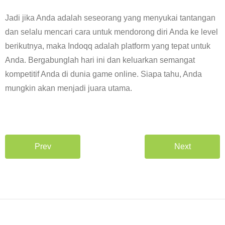
Jadi jika Anda adalah seseorang yang menyukai tantangan
dan selalu mencari cara untuk mendorong diri Anda ke level
berikutnya, maka Indoqq adalah platform yang tepat untuk
Anda. Bergabunglah hari ini dan keluarkan semangat
kompetitif Anda di dunia game online. Siapa tahu, Anda
mungkin akan menjadi juara utama.
Prev
Next