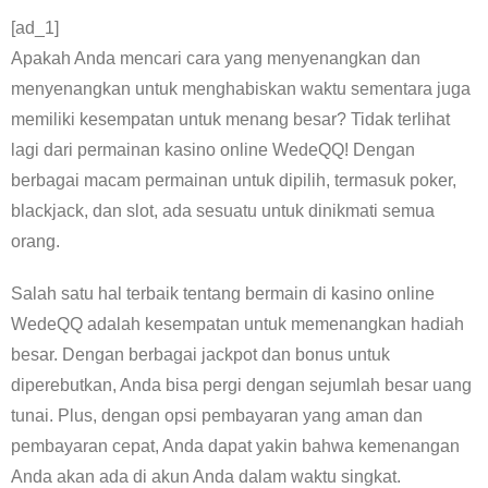
[ad_1]
Apakah Anda mencari cara yang menyenangkan dan
menyenangkan untuk menghabiskan waktu sementara juga
memiliki kesempatan untuk menang besar? Tidak terlihat
lagi dari permainan kasino online WedeQQ! Dengan
berbagai macam permainan untuk dipilih, termasuk poker,
blackjack, dan slot, ada sesuatu untuk dinikmati semua
orang.
Salah satu hal terbaik tentang bermain di kasino online
WedeQQ adalah kesempatan untuk memenangkan hadiah
besar. Dengan berbagai jackpot dan bonus untuk
diperebutkan, Anda bisa pergi dengan sejumlah besar uang
tunai. Plus, dengan opsi pembayaran yang aman dan
pembayaran cepat, Anda dapat yakin bahwa kemenangan
Anda akan ada di akun Anda dalam waktu singkat.