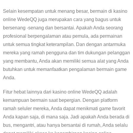
Selain kesempatan untuk menang besar, bermain di kasino
online WedeQQ juga merupakan cara yang bagus untuk
bersenang -senang dan bersantai. Apakah Anda seorang
profesional berpengalaman atau pemula, ada permainan
untuk semua tingkat keterampilan. Dan dengan antarmuka
mereka yang ramah pengguna dan tim dukungan pelanggan
yang membantu, Anda akan memiliki semua alat yang Anda
butuhkan untuk memanfaatkan pengalaman bermain game
Anda.
Fitur hebat lainnya dari kasino online WedeQQ adalah
kemampuan bermain saat bepergian. Dengan platform
ramah seluler mereka, Anda dapat menikmati game favorit
Anda kapan saja, di mana saja. Jadi apakah Anda berada di
bus, mengantri, atau hanya bersantai di rumah, Anda selalu