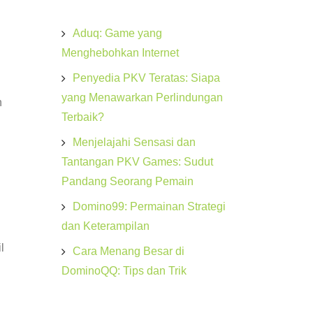
Aduq: Game yang
Menghebohkan Internet
Penyedia PKV Teratas: Siapa
yang Menawarkan Perlindungan
n
Terbaik?
Menjelajahi Sensasi dan
Tantangan PKV Games: Sudut
Pandang Seorang Pemain
Domino99: Permainan Strategi
dan Keterampilan
l
Cara Menang Besar di
DominoQQ: Tips dan Trik