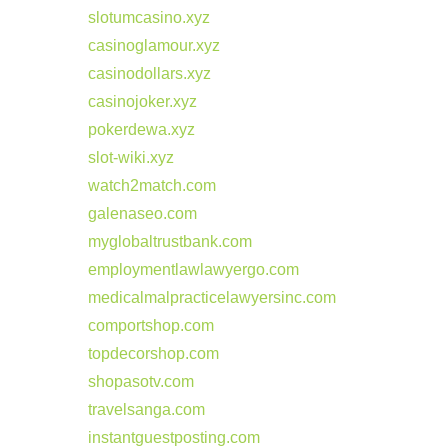
slotumcasino.xyz
casinoglamour.xyz
casinodollars.xyz
casinojoker.xyz
pokerdewa.xyz
slot-wiki.xyz
watch2match.com
galenaseo.com
myglobaltrustbank.com
employmentlawlawyergo.com
medicalmalpracticelawyersinc.com
comportshop.com
topdecorshop.com
shopasotv.com
travelsanga.com
instantguestposting.com