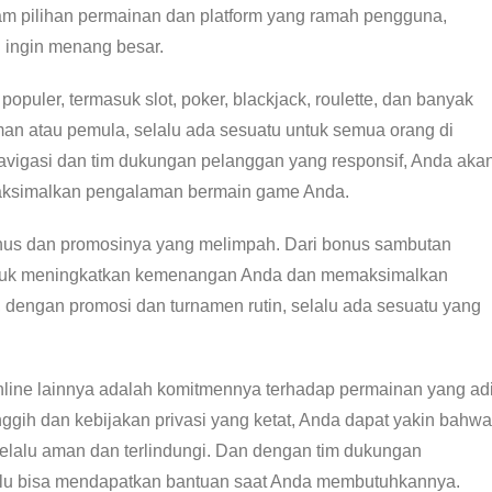
m pilihan permainan dan platform yang ramah pengguna,
 ingin menang besar.
uler, termasuk slot, poker, blackjack, roulette, dan banyak
man atau pemula, selalu ada sesuatu untuk semua orang di
igasi dan tim dukungan pelanggan yang responsif, Anda aka
aksimalkan pengalaman bermain game Anda.
onus dan promosinya yang melimpah. Dari bonus sambutan
untuk meningkatkan kemenangan Anda dan memaksimalkan
dengan promosi dan turnamen rutin, selalu ada sesuatu yang
ne lainnya adalah komitmennya terhadap permainan yang adi
ggih dan kebijakan privasi yang ketat, Anda dapat yakin bahwa
selalu aman dan terlindungi. Dan dengan tim dukungan
lalu bisa mendapatkan bantuan saat Anda membutuhkannya.