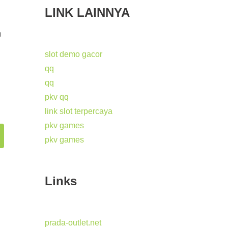
LINK LAINNYA
n
slot demo gacor
qq
qq
pkv qq
link slot terpercaya
pkv games
pkv games
Links
prada-outlet.net