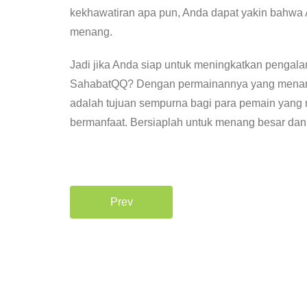
kekhawatiran apa pun, Anda dapat yakin bahwa 
menang.
Jadi jika Anda siap untuk meningkatkan pengal
SahabatQQ? Dengan permainannya yang menarik,
adalah tujuan sempurna bagi para pemain yan
bermanfaat. Bersiaplah untuk menang besar dan
Prev