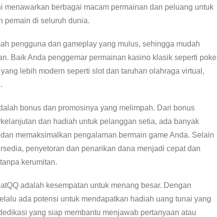
 ini menawarkan berbagai macam permainan dan peluang untuk
n pemain di seluruh dunia.
mah pengguna dan gameplay yang mulus, sehingga mudah
n. Baik Anda penggemar permainan kasino klasik seperti poker
 yang lebih modern seperti slot dan taruhan olahraga virtual,
.
 adalah bonus dan promosinya yang melimpah. Dari bonus
kelanjutan dan hadiah untuk pelanggan setia, ada banyak
 dan memaksimalkan pengalaman bermain game Anda. Selain
ersedia, penyetoran dan penarikan dana menjadi cepat dan
anpa kerumitan.
batQQ adalah kesempatan untuk menang besar. Dengan
 selalu ada potensi untuk mendapatkan hadiah uang tunai yang
dedikasi yang siap membantu menjawab pertanyaan atau