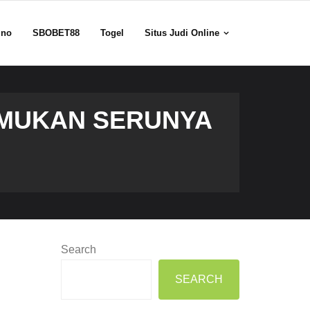
ino
SBOBET88
Togel
Situs Judi Online
EMUKAN SERUNYA
Search
SEARCH