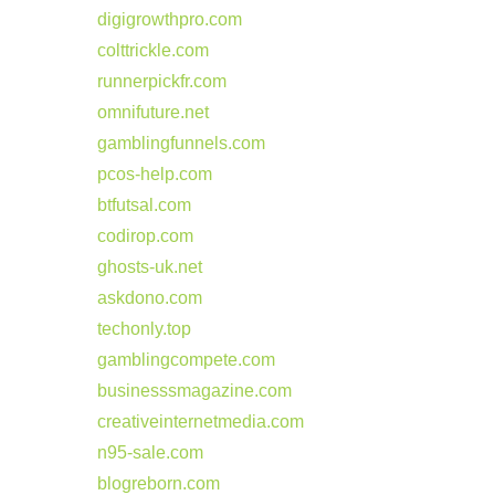
digigrowthpro.com
colttrickle.com
runnerpickfr.com
omnifuture.net
gamblingfunnels.com
pcos-help.com
btfutsal.com
codirop.com
ghosts-uk.net
askdono.com
techonly.top
gamblingcompete.com
businesssmagazine.com
creativeinternetmedia.com
n95-sale.com
blogreborn.com