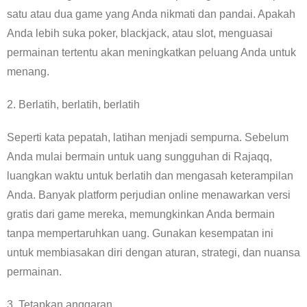
satu atau dua game yang Anda nikmati dan pandai. Apakah
Anda lebih suka poker, blackjack, atau slot, menguasai
permainan tertentu akan meningkatkan peluang Anda untuk
menang.
2. Berlatih, berlatih, berlatih
Seperti kata pepatah, latihan menjadi sempurna. Sebelum
Anda mulai bermain untuk uang sungguhan di Rajaqq,
luangkan waktu untuk berlatih dan mengasah keterampilan
Anda. Banyak platform perjudian online menawarkan versi
gratis dari game mereka, memungkinkan Anda bermain
tanpa mempertaruhkan uang. Gunakan kesempatan ini
untuk membiasakan diri dengan aturan, strategi, dan nuansa
permainan.
3. Tetapkan anggaran