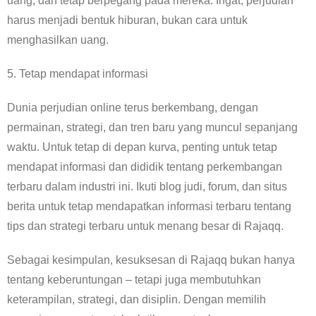
uang, dan tetap berpegang pada mereka. Ingat, perjudian
harus menjadi bentuk hiburan, bukan cara untuk
menghasilkan uang.
5. Tetap mendapat informasi
Dunia perjudian online terus berkembang, dengan
permainan, strategi, dan tren baru yang muncul sepanjang
waktu. Untuk tetap di depan kurva, penting untuk tetap
mendapat informasi dan dididik tentang perkembangan
terbaru dalam industri ini. Ikuti blog judi, forum, dan situs
berita untuk tetap mendapatkan informasi terbaru tentang
tips dan strategi terbaru untuk menang besar di Rajaqq.
Sebagai kesimpulan, kesuksesan di Rajaqq bukan hanya
tentang keberuntungan – tetapi juga membutuhkan
keterampilan, strategi, dan disiplin. Dengan memilih