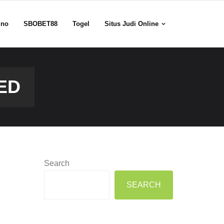
ino
SBOBET88
Togel
Situs Judi Online
ED
Search
SEARCH