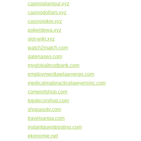
casinoglamour.xyz
casinodollars.xyz
casinojoker.xyz
pokerdewa.xyz
slot-wiki.xyz
watch2match.com
galenaseo.com
myglobaltrustbank.com
employmentlawlawyergo.com
medicalmalpracticelawyersinc.com
comportshop.com
topdecorshop.com
shopasotv.com
travelsanga.com
instantguestposting.com
ekonomie.net