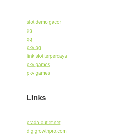
slot demo gacor
qq
qq
pkv qq
link slot terpercaya
pkv games
pkv games
Links
prada-outlet.net
digigrowthpro.com