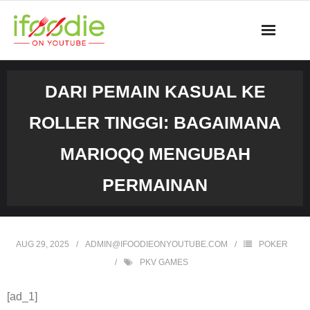
Skip
to
content
DARI PEMAIN KASUAL KE
ROLLER TINGGI: BAGAIMANA
MARIOQQ MENGUBAH
PERMAINAN
AUG 29, 2025
ADMIN@IFOODIEONYOUTUBE.COM
POKER
PKV GAMES
[ad_1]