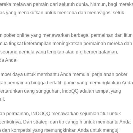
 mereka melawan pemain dari seluruh dunia. Namun, bagi merek
ugas yang menakutkan untuk mencoba dan menavigasi seluk
m poker online yang menawarkan berbagai permainan dan fitur
mua tingkat keterampilan meningkatkan permainan mereka dan
a seorang pemula yang lengkap atau pro berpengalaman,
da Anda.
mber daya untuk membantu Anda memulai perjalanan poker
ainkan permainan hingga berlatih game yang memungkinkan Anda
ertaruhkan uang sungguhan, IndoQQ adalah tempat yang
li.
an permainan, INDOQQ menawarkan sejumlah fitur untuk
ikutnya. Dari strategi dan tip canggih untuk membantu Anda
n dan kompetisi yang memungkinkan Anda untuk menguji