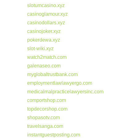
slotumcasino.xyz
casinoglamour.xyz
casinodollars.xyz
casinojoker.xyz
pokerdewa.xyz
slot-wiki.xyz
watch2match.com
galenaseo.com
myglobaltrustbank.com
employmentlawlawyergo.com
medicalmalpracticelawyersinc.com
comportshop.com
topdecorshop.com
shopasotv.com
travelsanga.com
instantguestposting.com