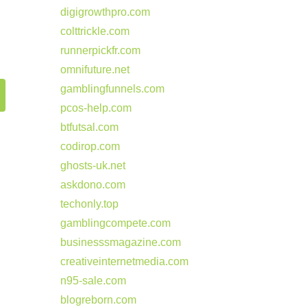
digigrowthpro.com
colttrickle.com
runnerpickfr.com
omnifuture.net
gamblingfunnels.com
pcos-help.com
btfutsal.com
codirop.com
ghosts-uk.net
askdono.com
techonly.top
gamblingcompete.com
businesssmagazine.com
creativeinternetmedia.com
n95-sale.com
blogreborn.com