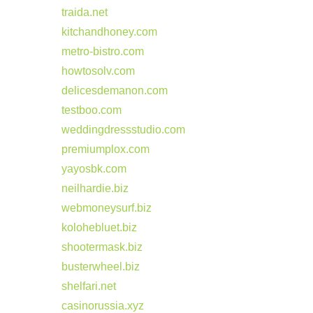
traida.net
kitchandhoney.com
metro-bistro.com
howtosolv.com
delicesdemanon.com
testboo.com
weddingdressstudio.com
premiumplox.com
yayosbk.com
neilhardie.biz
webmoneysurf.biz
kolohebluet.biz
shootermask.biz
busterwheel.biz
shelfari.net
casinorussia.xyz