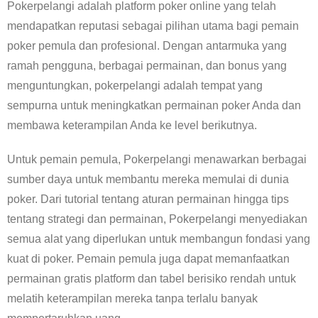
Pokerpelangi adalah platform poker online yang telah
mendapatkan reputasi sebagai pilihan utama bagi pemain
poker pemula dan profesional. Dengan antarmuka yang
ramah pengguna, berbagai permainan, dan bonus yang
menguntungkan, pokerpelangi adalah tempat yang
sempurna untuk meningkatkan permainan poker Anda dan
membawa keterampilan Anda ke level berikutnya.
Untuk pemain pemula, Pokerpelangi menawarkan berbagai
sumber daya untuk membantu mereka memulai di dunia
poker. Dari tutorial tentang aturan permainan hingga tips
tentang strategi dan permainan, Pokerpelangi menyediakan
semua alat yang diperlukan untuk membangun fondasi yang
kuat di poker. Pemain pemula juga dapat memanfaatkan
permainan gratis platform dan tabel berisiko rendah untuk
melatih keterampilan mereka tanpa terlalu banyak