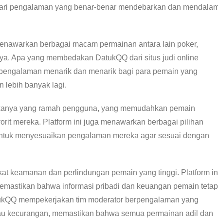
cari pengalaman yang benar-benar mendebarkan dan mendalam
enawarkan berbagai macam permainan antara lain poker,
nya. Apa yang membedakan DatukQQ dari situs judi online
pengalaman menarik dan menarik bagi para pemain yang
lebih banyak lagi.
mukanya yang ramah pengguna, yang memudahkan pemain
it mereka. Platform ini juga menawarkan berbagai pilihan
ntuk menyesuaikan pengalaman mereka agar sesuai dengan
kat keamanan dan perlindungan pemain yang tinggi. Platform in
memastikan bahwa informasi pribadi dan keuangan pemain tetap
 DatukQQ mempekerjakan tim moderator berpengalaman yang
tau kecurangan, memastikan bahwa semua permainan adil dan