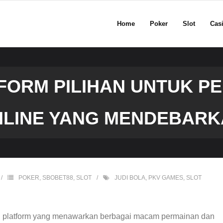
Home
Poker
Slot
Cas
FORM PILIHAN UNTUK P
NLINE YANG MENDEBARK
POKER
,
SBOBET88
,
SLOT
JUDI BOLA
,
PKV GAMES
,
SLOT
ali platform yang menawarkan berbagai macam permainan dan