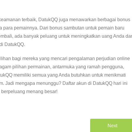
 keamanan terbaik, DatukQQ juga menawarkan berbagai bonus
 para pemainnya. Dari bonus sambutan untuk pemain baru
kembali, ada banyak peluang untuk meningkatkan uang Anda da
di DatukQQ.
ilihan bagi mereka yang mencari pengalaman perjudian online
agam pilihan permainan, antarmuka yang ramah pengguna,
atukQQ memiliki semua yang Anda butuhkan untuk menikmati
. Jadi mengapa menunggu? Daftar akun di DatukQQ hari ini
k berpeluang menang besar!
Next