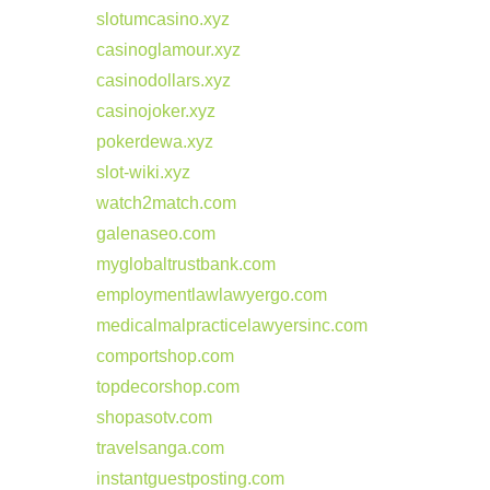
slotumcasino.xyz
casinoglamour.xyz
casinodollars.xyz
casinojoker.xyz
pokerdewa.xyz
slot-wiki.xyz
watch2match.com
galenaseo.com
myglobaltrustbank.com
employmentlawlawyergo.com
medicalmalpracticelawyersinc.com
comportshop.com
topdecorshop.com
shopasotv.com
travelsanga.com
instantguestposting.com