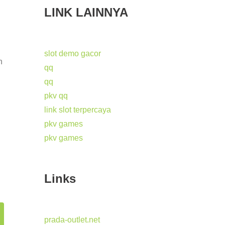
LINK LAINNYA
slot demo gacor
n
qq
qq
pkv qq
link slot terpercaya
pkv games
pkv games
Links
prada-outlet.net