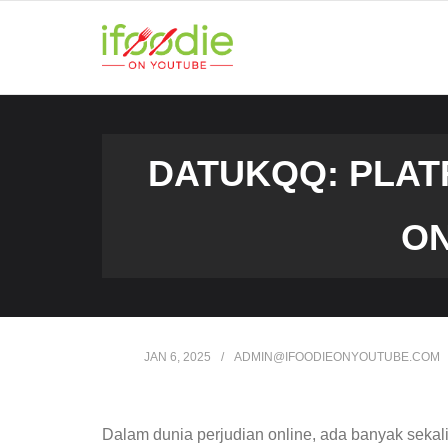
Skip
to
content
DATUKQQ: PLAT
O
JAN 6, 2025
ADMIN@IFOODIEONYOUTUBE.COM
Dalam dunia perjudian online, ada banyak sek