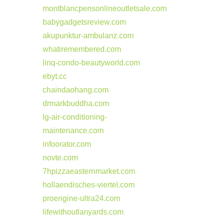
montblancpensonlineoutletsale.com
babygadgetsreview.com
akupunktur-ambulanz.com
whatiremembered.com
linq-condo-beautyworld.com
ebyt.cc
chaindaohang.com
drmarkbuddha.com
lg-air-conditioning-
maintenance.com
infoorator.com
novte.com
7hpizzaeasternmarket.com
hollaendisches-viertel.com
proengine-ultra24.com
lifewithoutlanyards.com