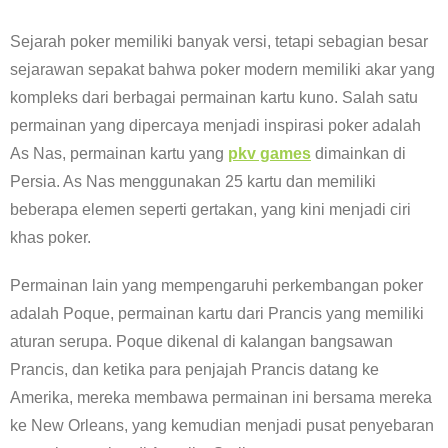
Sejarah poker memiliki banyak versi, tetapi sebagian besar
sejarawan sepakat bahwa poker modern memiliki akar yang
kompleks dari berbagai permainan kartu kuno. Salah satu
permainan yang dipercaya menjadi inspirasi poker adalah
As Nas, permainan kartu yang
pkv games
dimainkan di
Persia. As Nas menggunakan 25 kartu dan memiliki
beberapa elemen seperti gertakan, yang kini menjadi ciri
khas poker.
Permainan lain yang mempengaruhi perkembangan poker
adalah Poque, permainan kartu dari Prancis yang memiliki
aturan serupa. Poque dikenal di kalangan bangsawan
Prancis, dan ketika para penjajah Prancis datang ke
Amerika, mereka membawa permainan ini bersama mereka
ke New Orleans, yang kemudian menjadi pusat penyebaran