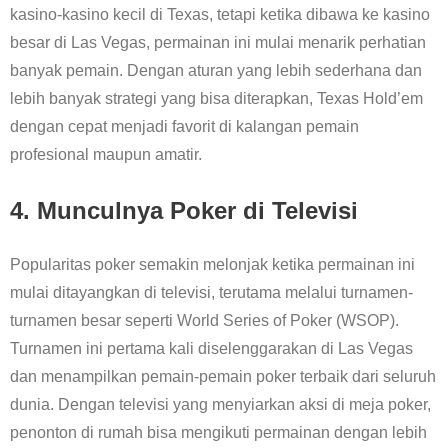
kasino-kasino kecil di Texas, tetapi ketika dibawa ke kasino
besar di Las Vegas, permainan ini mulai menarik perhatian
banyak pemain. Dengan aturan yang lebih sederhana dan
lebih banyak strategi yang bisa diterapkan, Texas Hold’em
dengan cepat menjadi favorit di kalangan pemain
profesional maupun amatir.
4. Munculnya Poker di Televisi
Popularitas poker semakin melonjak ketika permainan ini
mulai ditayangkan di televisi, terutama melalui turnamen-
turnamen besar seperti World Series of Poker (WSOP).
Turnamen ini pertama kali diselenggarakan di Las Vegas
dan menampilkan pemain-pemain poker terbaik dari seluruh
dunia. Dengan televisi yang menyiarkan aksi di meja poker,
penonton di rumah bisa mengikuti permainan dengan lebih