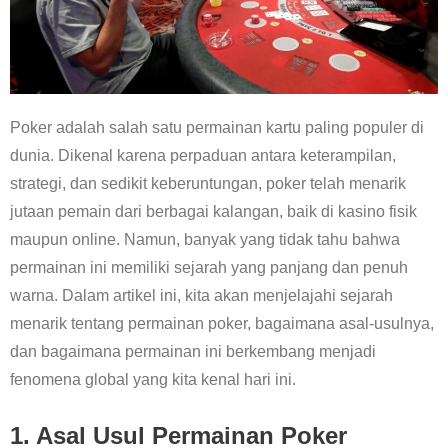
Poker adalah salah satu permainan kartu paling populer di
dunia. Dikenal karena perpaduan antara keterampilan,
strategi, dan sedikit keberuntungan, poker telah menarik
jutaan pemain dari berbagai kalangan, baik di kasino fisik
maupun online. Namun, banyak yang tidak tahu bahwa
permainan ini memiliki sejarah yang panjang dan penuh
warna. Dalam artikel ini, kita akan menjelajahi sejarah
menarik tentang permainan poker, bagaimana asal-usulnya,
dan bagaimana permainan ini berkembang menjadi
fenomena global yang kita kenal hari ini.
1. Asal Usul Permainan Poker