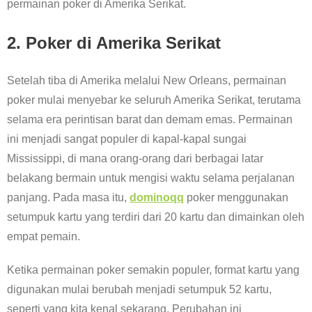
permainan poker di Amerika Serikat.
2. Poker di Amerika Serikat
Setelah tiba di Amerika melalui New Orleans, permainan
poker mulai menyebar ke seluruh Amerika Serikat, terutama
selama era perintisan barat dan demam emas. Permainan
ini menjadi sangat populer di kapal-kapal sungai
Mississippi, di mana orang-orang dari berbagai latar
belakang bermain untuk mengisi waktu selama perjalanan
panjang. Pada masa itu,
dominoqq
poker menggunakan
setumpuk kartu yang terdiri dari 20 kartu dan dimainkan oleh
empat pemain.
Ketika permainan poker semakin populer, format kartu yang
digunakan mulai berubah menjadi setumpuk 52 kartu,
seperti yang kita kenal sekarang. Perubahan ini