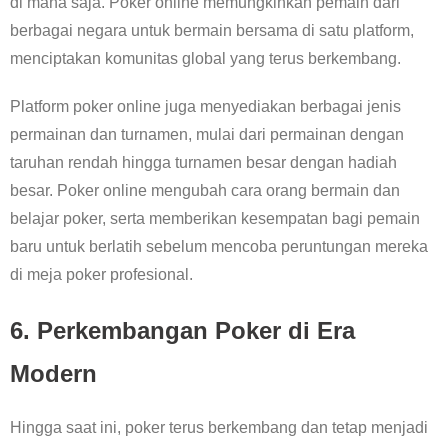
di mana saja. Poker online memungkinkan pemain dari
berbagai negara untuk bermain bersama di satu platform,
menciptakan komunitas global yang terus berkembang.
Platform poker online juga menyediakan berbagai jenis
permainan dan turnamen, mulai dari permainan dengan
taruhan rendah hingga turnamen besar dengan hadiah
besar. Poker online mengubah cara orang bermain dan
belajar poker, serta memberikan kesempatan bagi pemain
baru untuk berlatih sebelum mencoba peruntungan mereka
di meja poker profesional.
6. Perkembangan Poker di Era
Modern
Hingga saat ini, poker terus berkembang dan tetap menjadi