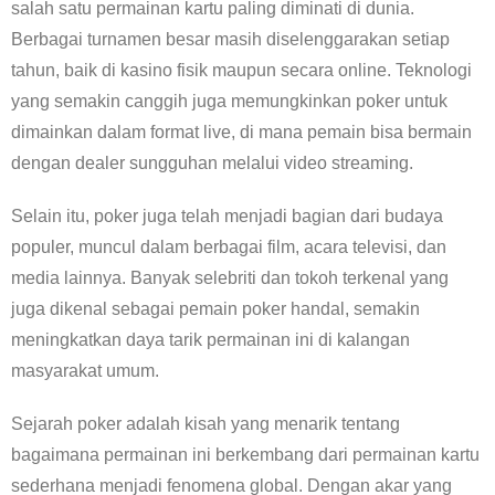
salah satu permainan kartu paling diminati di dunia.
Berbagai turnamen besar masih diselenggarakan setiap
tahun, baik di kasino fisik maupun secara online. Teknologi
yang semakin canggih juga memungkinkan poker untuk
dimainkan dalam format live, di mana pemain bisa bermain
dengan dealer sungguhan melalui video streaming.
Selain itu, poker juga telah menjadi bagian dari budaya
populer, muncul dalam berbagai film, acara televisi, dan
media lainnya. Banyak selebriti dan tokoh terkenal yang
juga dikenal sebagai pemain poker handal, semakin
meningkatkan daya tarik permainan ini di kalangan
masyarakat umum.
Sejarah poker adalah kisah yang menarik tentang
bagaimana permainan ini berkembang dari permainan kartu
sederhana menjadi fenomena global. Dengan akar yang