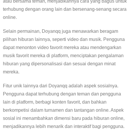
atau bersama teman, menjadikannya cara yang bagus untuk
terhubung dengan orang lain dan bersenang-senang secara
online.
Selain permainan, Doyanqq juga menawarkan beragam
pilihan hiburan lainnya, seperti video dan musik. Pengguna
dapat menonton video favorit mereka atau mendengarkan
musik favorit mereka di platform, menciptakan pengalaman
hiburan yang dipersonalisasi dan sesuai dengan minat
mereka.
Fitur unik lainnya dari Doyanqq adalah aspek sosialnya.
Pengguna dapat terhubung dengan teman dan pengguna
lain di platform, berbagi konten favorit, dan bahkan
berkompetisi dalam turnamen dan tantangan online. Aspek
sosial ini menambahkan dimensi baru pada hiburan online,
menjadikannya lebih menarik dan interaktif bagi pengguna.