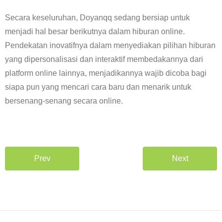
Secara keseluruhan, Doyanqq sedang bersiap untuk
menjadi hal besar berikutnya dalam hiburan online.
Pendekatan inovatifnya dalam menyediakan pilihan hiburan
yang dipersonalisasi dan interaktif membedakannya dari
platform online lainnya, menjadikannya wajib dicoba bagi
siapa pun yang mencari cara baru dan menarik untuk
bersenang-senang secara online.
Prev
Next