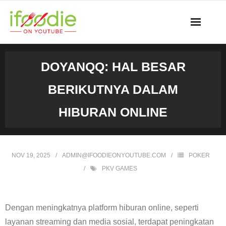
Skip
to
content
DOYANQQ: HAL BESAR
BERIKUTNYA DALAM
HIBURAN ONLINE
NOV 19, 2025
ADMIN@IFOODIEONYOUTUBE.COM
POKER
PKV GAMES
Dengan meningkatnya platform hiburan online, seperti
layanan streaming dan media sosial, terdapat peningkatan