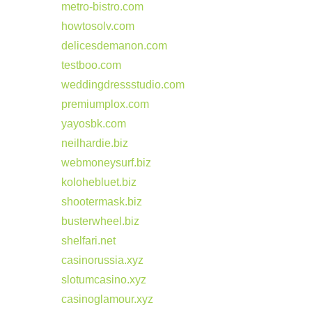
metro-bistro.com
howtosolv.com
delicesdemanon.com
testboo.com
weddingdressstudio.com
premiumplox.com
yayosbk.com
neilhardie.biz
webmoneysurf.biz
kolohebluet.biz
shootermask.biz
busterwheel.biz
shelfari.net
casinorussia.xyz
slotumcasino.xyz
casinoglamour.xyz