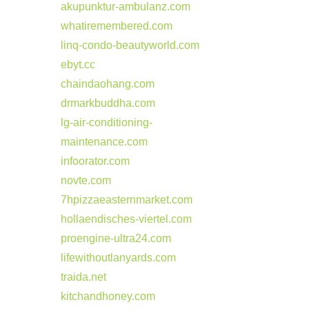
akupunktur-ambulanz.com
whatiremembered.com
linq-condo-beautyworld.com
ebyt.cc
chaindaohang.com
drmarkbuddha.com
lg-air-conditioning-
maintenance.com
infoorator.com
novte.com
7hpizzaeasternmarket.com
hollaendisches-viertel.com
proengine-ultra24.com
lifewithoutlanyards.com
traida.net
kitchandhoney.com