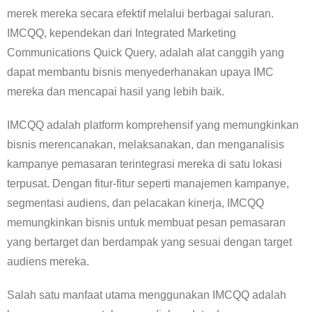
merek mereka secara efektif melalui berbagai saluran.
IMCQQ, kependekan dari Integrated Marketing
Communications Quick Query, adalah alat canggih yang
dapat membantu bisnis menyederhanakan upaya IMC
mereka dan mencapai hasil yang lebih baik.
IMCQQ adalah platform komprehensif yang memungkinkan
bisnis merencanakan, melaksanakan, dan menganalisis
kampanye pemasaran terintegrasi mereka di satu lokasi
terpusat. Dengan fitur-fitur seperti manajemen kampanye,
segmentasi audiens, dan pelacakan kinerja, IMCQQ
memungkinkan bisnis untuk membuat pesan pemasaran
yang bertarget dan berdampak yang sesuai dengan target
audiens mereka.
Salah satu manfaat utama menggunakan IMCQQ adalah