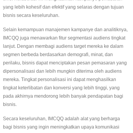
yang lebih kohesif dan efektif yang selaras dengan tujuan
bisnis secara keseluruhan.
Selain kemampuan manajemen kampanye dan analitiknya,
IMCQQ juga menawarkan fitur segmentasi audiens tingkat
lanjut. Dengan membagi audiens target mereka ke dalam
segmen berbeda berdasarkan demografi, minat, dan
perilaku, bisnis dapat menciptakan pesan pemasaran yang
dipersonalisasi dan lebih mungkin diterima oleh audiens
mereka. Tingkat personalisasi ini dapat menghasilkan
tingkat keterlibatan dan konversi yang lebih tinggi, yang
pada akhirnya mendorong lebih banyak pendapatan bagi
bisnis.
Secara keseluruhan, IMCQQ adalah alat yang berharga
bagi bisnis yang ingin meningkatkan upaya komunikasi