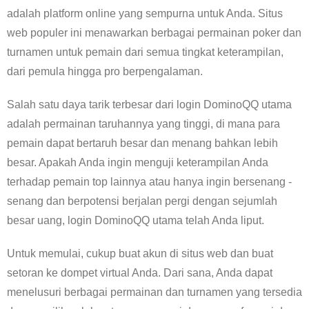
adalah platform online yang sempurna untuk Anda. Situs
web populer ini menawarkan berbagai permainan poker dan
turnamen untuk pemain dari semua tingkat keterampilan,
dari pemula hingga pro berpengalaman.
Salah satu daya tarik terbesar dari login DominoQQ utama
adalah permainan taruhannya yang tinggi, di mana para
pemain dapat bertaruh besar dan menang bahkan lebih
besar. Apakah Anda ingin menguji keterampilan Anda
terhadap pemain top lainnya atau hanya ingin bersenang -
senang dan berpotensi berjalan pergi dengan sejumlah
besar uang, login DominoQQ utama telah Anda liput.
Untuk memulai, cukup buat akun di situs web dan buat
setoran ke dompet virtual Anda. Dari sana, Anda dapat
menelusuri berbagai permainan dan turnamen yang tersedia