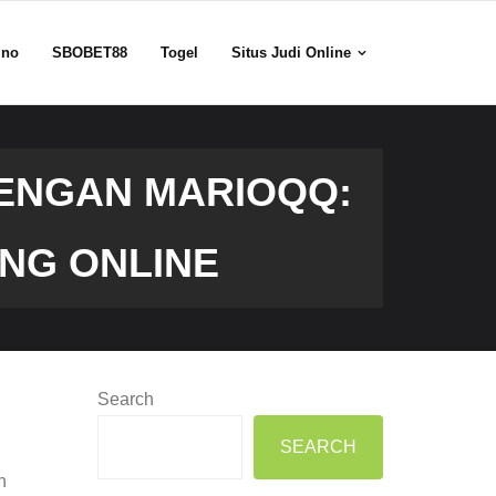
ino
SBOBET88
Togel
Situs Judi Online
DENGAN MARIOQQ:
NG ONLINE
Search
SEARCH
n