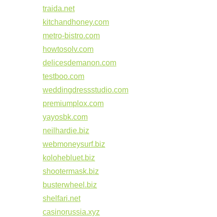
traida.net
kitchandhoney.com
metro-bistro.com
howtosolv.com
delicesdemanon.com
testboo.com
weddingdressstudio.com
premiumplox.com
yayosbk.com
neilhardie.biz
webmoneysurf.biz
kolohebluet.biz
shootermask.biz
busterwheel.biz
shelfari.net
casinorussia.xyz