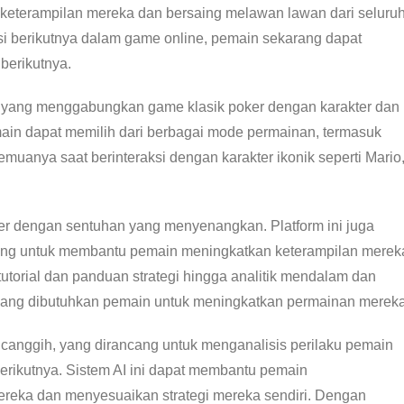
keterampilan mereka dan bersaing melawan lawan dari seluru
i berikutnya dalam game online, pemain sekarang dapat
berikutnya.
k yang menggabungkan game klasik poker dengan karakter dan
main dapat memilih dari berbagai mode permainan, termasuk
uanya saat berinteraksi dengan karakter ikonik seperti Mario
r dengan sentuhan yang menyenangkan. Platform ini juga
ncang untuk membantu pemain meningkatkan keterampilan merek
tutorial dan panduan strategi hingga analitik mendalam dan
yang dibutuhkan pemain untuk meningkatkan permainan mereka
I canggih, yang dirancang untuk menganalisis perilaku pemain
erikutnya. Sistem AI ini dapat membantu pemain
ereka dan menyesuaikan strategi mereka sendiri. Dengan