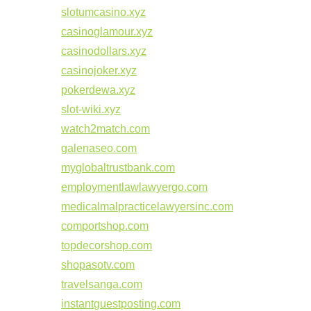
slotumcasino.xyz
casinoglamour.xyz
casinodollars.xyz
casinojoker.xyz
pokerdewa.xyz
slot-wiki.xyz
watch2match.com
galenaseo.com
myglobaltrustbank.com
employmentlawlawyergo.com
medicalmalpracticelawyersinc.com
comportshop.com
topdecorshop.com
shopasotv.com
travelsanga.com
instantguestposting.com