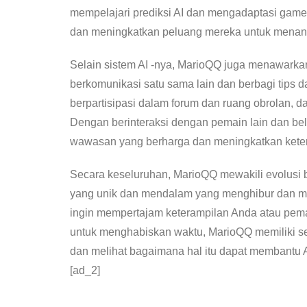
mempelajari prediksi AI dan mengadaptasi game
dan meningkatkan peluang mereka untuk menan
Selain sistem AI -nya, MarioQQ juga menawarkan
berkomunikasi satu sama lain dan berbagi tips 
berpartisipasi dalam forum dan ruang obrolan, 
Dengan berinteraksi dengan pemain lain dan be
wawasan yang berharga dan meningkatkan keter
Secara keseluruhan, MarioQQ mewakili evolusi
yang unik dan mendalam yang menghibur dan m
ingin mempertajam keterampilan Anda atau pem
untuk menghabiskan waktu, MarioQQ memiliki s
dan melihat bagaimana hal itu dapat membantu
[ad_2]