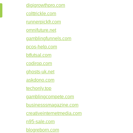
digigrowthpro.com
colttrickle.com
runnerpickfr.com
omnifuture.net
gamblingfunnels.com
pcos-help.com
btfutsal.com
codirop.com
ghosts-uk.net
askdono.com
techonly.top
gamblingcompete.com
businesssmagazine.com
creativeinternetmedia.com
n95-sale.com
blogreborn.com