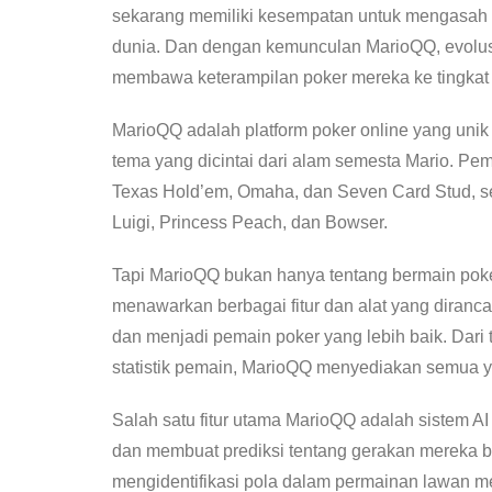
sekarang memiliki kesempatan untuk mengasah 
dunia. Dan dengan kemunculan MarioQQ, evolus
membawa keterampilan poker mereka ke tingkat 
MarioQQ adalah platform poker online yang uni
tema yang dicintai dari alam semesta Mario. Pe
Texas Hold’em, Omaha, dan Seven Card Stud, sem
Luigi, Princess Peach, dan Bowser.
Tapi MarioQQ bukan hanya tentang bermain poke
menawarkan berbagai fitur dan alat yang dira
dan menjadi pemain poker yang lebih baik. Dari 
statistik pemain, MarioQQ menyediakan semua 
Salah satu fitur utama MarioQQ adalah sistem A
dan membuat prediksi tentang gerakan mereka b
mengidentifikasi pola dalam permainan lawan m