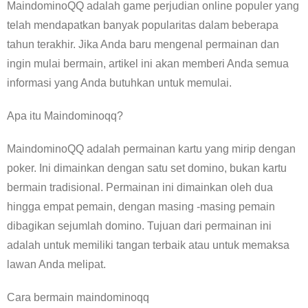
MaindominoQQ adalah game perjudian online populer yang
telah mendapatkan banyak popularitas dalam beberapa
tahun terakhir. Jika Anda baru mengenal permainan dan
ingin mulai bermain, artikel ini akan memberi Anda semua
informasi yang Anda butuhkan untuk memulai.
Apa itu Maindominoqq?
MaindominoQQ adalah permainan kartu yang mirip dengan
poker. Ini dimainkan dengan satu set domino, bukan kartu
bermain tradisional. Permainan ini dimainkan oleh dua
hingga empat pemain, dengan masing -masing pemain
dibagikan sejumlah domino. Tujuan dari permainan ini
adalah untuk memiliki tangan terbaik atau untuk memaksa
lawan Anda melipat.
Cara bermain maindominoqq