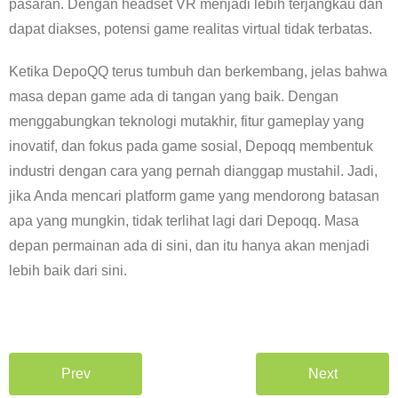
pasaran. Dengan headset VR menjadi lebih terjangkau dan
dapat diakses, potensi game realitas virtual tidak terbatas.
Ketika DepoQQ terus tumbuh dan berkembang, jelas bahwa
masa depan game ada di tangan yang baik. Dengan
menggabungkan teknologi mutakhir, fitur gameplay yang
inovatif, dan fokus pada game sosial, Depoqq membentuk
industri dengan cara yang pernah dianggap mustahil. Jadi,
jika Anda mencari platform game yang mendorong batasan
apa yang mungkin, tidak terlihat lagi dari Depoqq. Masa
depan permainan ada di sini, dan itu hanya akan menjadi
lebih baik dari sini.
Prev
Next