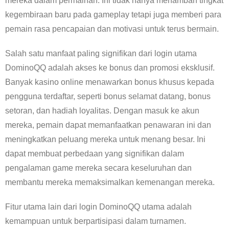
mereka dalam permainan. Ini tidak hanya menambah tingkat
kegembiraan baru pada gameplay tetapi juga memberi para
pemain rasa pencapaian dan motivasi untuk terus bermain.
Salah satu manfaat paling signifikan dari login utama
DominoQQ adalah akses ke bonus dan promosi eksklusif.
Banyak kasino online menawarkan bonus khusus kepada
pengguna terdaftar, seperti bonus selamat datang, bonus
setoran, dan hadiah loyalitas. Dengan masuk ke akun
mereka, pemain dapat memanfaatkan penawaran ini dan
meningkatkan peluang mereka untuk menang besar. Ini
dapat membuat perbedaan yang signifikan dalam
pengalaman game mereka secara keseluruhan dan
membantu mereka memaksimalkan kemenangan mereka.
Fitur utama lain dari login DominoQQ utama adalah
kemampuan untuk berpartisipasi dalam turnamen.