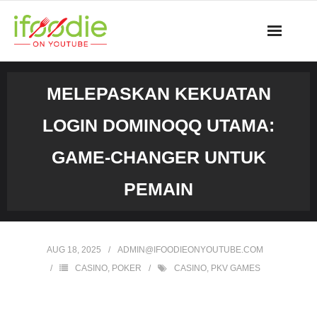
Skip
to
content
MELEPASKAN KEKUATAN
LOGIN DOMINOQQ UTAMA:
GAME-CHANGER UNTUK
PEMAIN
AUG 18, 2025
ADMIN@IFOODIEONYOUTUBE.COM
CASINO
,
POKER
CASINO
,
PKV GAMES