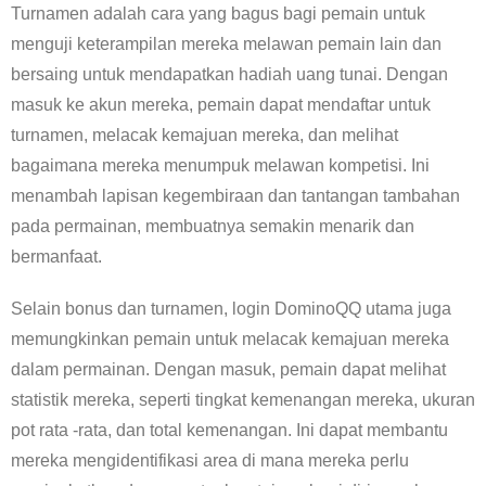
Turnamen adalah cara yang bagus bagi pemain untuk
menguji keterampilan mereka melawan pemain lain dan
bersaing untuk mendapatkan hadiah uang tunai. Dengan
masuk ke akun mereka, pemain dapat mendaftar untuk
turnamen, melacak kemajuan mereka, dan melihat
bagaimana mereka menumpuk melawan kompetisi. Ini
menambah lapisan kegembiraan dan tantangan tambahan
pada permainan, membuatnya semakin menarik dan
bermanfaat.
Selain bonus dan turnamen, login DominoQQ utama juga
memungkinkan pemain untuk melacak kemajuan mereka
dalam permainan. Dengan masuk, pemain dapat melihat
statistik mereka, seperti tingkat kemenangan mereka, ukuran
pot rata -rata, dan total kemenangan. Ini dapat membantu
mereka mengidentifikasi area di mana mereka perlu