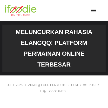
Skip
to
content
MELUNCURKAN RAHASIA
ELANGQQ: PLATFORM
PERMAINAN ONLINE
TERBESAR
JUL 1, 2025
ADMIN@IFOODIEONYOUTUBE.COM
POKER
PKV GAMES