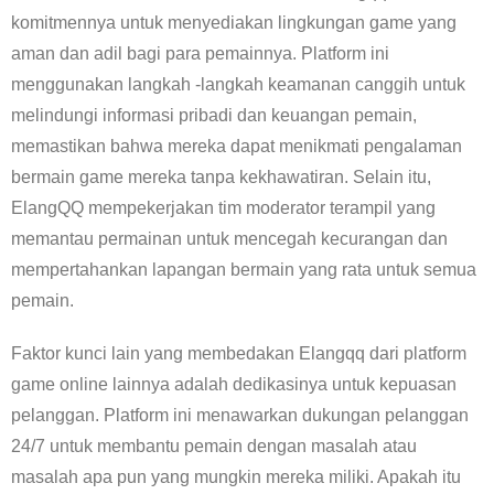
komitmennya untuk menyediakan lingkungan game yang
aman dan adil bagi para pemainnya. Platform ini
menggunakan langkah -langkah keamanan canggih untuk
melindungi informasi pribadi dan keuangan pemain,
memastikan bahwa mereka dapat menikmati pengalaman
bermain game mereka tanpa kekhawatiran. Selain itu,
ElangQQ mempekerjakan tim moderator terampil yang
memantau permainan untuk mencegah kecurangan dan
mempertahankan lapangan bermain yang rata untuk semua
pemain.
Faktor kunci lain yang membedakan Elangqq dari platform
game online lainnya adalah dedikasinya untuk kepuasan
pelanggan. Platform ini menawarkan dukungan pelanggan
24/7 untuk membantu pemain dengan masalah atau
masalah apa pun yang mungkin mereka miliki. Apakah itu