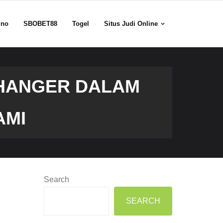
ino
SBOBET88
Togel
Situs Judi Online
HANGER DALAM
AMI
Search
SEARCH