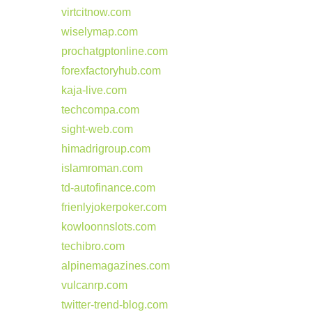
virtcitnow.com
wiselymap.com
prochatgptonline.com
forexfactoryhub.com
kaja-live.com
techcompa.com
sight-web.com
himadrigroup.com
islamroman.com
td-autofinance.com
frienlyjokerpoker.com
kowloonnslots.com
techibro.com
alpinemagazines.com
vulcanrp.com
twitter-trend-blog.com