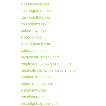
slotumcasino.xyz
casinoglamour.xyz
casinodollars.xyz
casinojoker.xyz
pokerdewa.xyz
slot-wiki.xyz
watch2match.com
galenaseo.com
myglobaltrustbank.com
employmentlawlawyergo.com
medicalmalpracticelawyersinc.com
comportshop.com
topdecorshop.com
shopasotv.com
travelsanga.com
instantguestposting.com