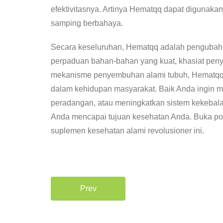
efektivitasnya. Artinya Hematqq dapat digunakan
samping berbahaya.
Secara keseluruhan, Hematqq adalah pengubah
perpaduan bahan-bahan yang kuat, khasiat pe
mekanisme penyembuhan alami tubuh, Hematqq
dalam kehidupan masyarakat. Baik Anda ingin 
peradangan, atau meningkatkan sistem kekeba
Anda mencapai tujuan kesehatan Anda. Buka pote
suplemen kesehatan alami revolusioner ini.
Prev