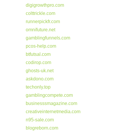
digigrowthpro.com
colttrickle.com
runnerpickfr.com
omnifuture.net
gamblingfunnels.com
pcos-help.com
btfutsal.com
codirop.com
ghosts-uk.net
askdono.com
techonly.top
gamblingcompete.com
businesssmagazine.com
creativeinternetmedia.com
n95-sale.com
blogreborn.com