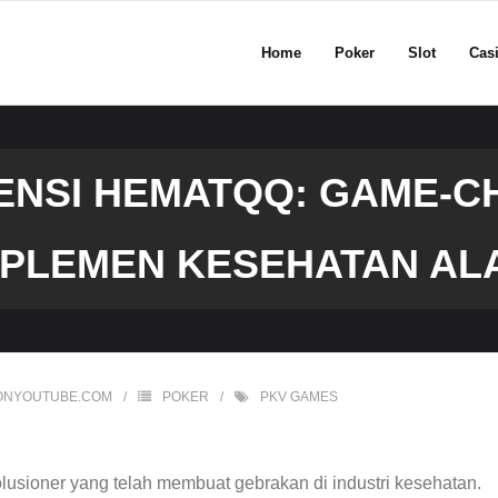
Home
Poker
Slot
Cas
ENSI HEMATQQ: GAME-C
PLEMEN KESEHATAN AL
ONYOUTUBE.COM
POKER
PKV GAMES
usioner yang telah membuat gebrakan di industri kesehatan.