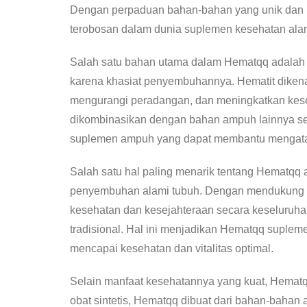
Dengan perpaduan bahan-bahan yang unik dan 
terobosan dalam dunia suplemen kesehatan ala
Salah satu bahan utama dalam Hematqq adalah 
karena khasiat penyembuhannya. Hematit diken
mengurangi peradangan, dan meningkatkan kese
dikombinasikan dengan bahan ampuh lainnya se
suplemen ampuh yang dapat membantu mengatas
Salah satu hal paling menarik tentang Hemat
penyembuhan alami tubuh. Dengan mendukung 
kesehatan dan kesejahteraan secara keseluruha
tradisional. Hal ini menjadikan Hematqq suple
mencapai kesehatan dan vitalitas optimal.
Selain manfaat kesehatannya yang kuat, Hemat
obat sintetis, Hematqq dibuat dari bahan-bahan 