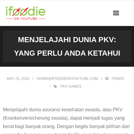
Skip
to
content
MENJELAJAHI DUNIA PKV:
YANG PERLU ANDA KETAHUI
MAY 25, 2026
ADMIN@IFOODIEONYOUTUBE.COM
POKER
PKV GAMES
Menjelajahi dunia asuransi kesehatan swasta, atau PKV
(Krankenversicherung swasta), dapat menjadi tugas yang
berat bagi banyak orang. Dengan begitu banyak pilihan dan