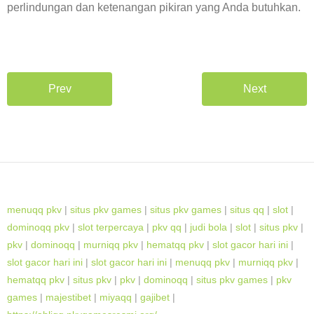
perlindungan dan ketenangan pikiran yang Anda butuhkan.
Prev
Next
menuqq pkv
|
situs pkv games
|
situs pkv games
|
situs qq
|
slot
|
dominoqq pkv
|
slot terpercaya
|
pkv qq
|
judi bola
|
slot
|
situs pkv
|
pkv
|
dominoqq
|
murniqq pkv
|
hematqq pkv
|
slot gacor hari ini
|
slot gacor hari ini
|
slot gacor hari ini
|
menuqq pkv
|
murniqq pkv
|
hematqq pkv
|
situs pkv
|
pkv
|
dominoqq
|
situs pkv games
|
pkv
games
|
majestibet
|
miyaqq
|
gajibet
|