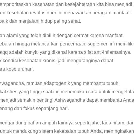
mprioritaskan kesehatan dan kesejahteraan kita bisa menjadi
men kesehatan revolusioner ini menawarkan beragam manfaat
ik dan menjalani hidup paling sehat.
n alami yang telah dipilih dengan cermat karena manfaat
ebalan hingga melancarkan pencernaan, suplemen ini memiliki
 adalah kunyit, yang dikenal karena sifat anti-inflamasinya.
kondisi kesehatan kronis, jadi menguranginya dapat
ra keseluruhan.
shwagandha, ramuan adaptogenik yang membantu tubuh
gkat stres yang tinggi saat ini, menemukan cara untuk mengelola
a menjadi semakin penting. Ashwagandha dapat membantu And
enang dan fokus sepanjang hari.
engandung bahan ampuh lainnya seperti jahe, lada hitam, da
ma untuk mendukung sistem kekebalan tubuh Anda, meningkatkan