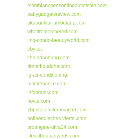
montblancpensonlineoutletsale.com
babygadgetsreview.com
akupunktur-ambulanz.com
whatiremembered.com
linq-condo-beautyworld.com
ebyt.cc
chaindaohang.com
drmarkbuddha.com
lg-air-conditioning-
maintenance.com
infoorator.com
novte.com
7hpizzaeasternmarket.com
hollaendisches-viertel.com
proengine-ultra24.com
lifewithoutlanyards.com