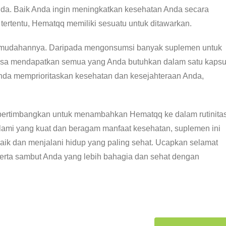
nda. Baik Anda ingin meningkatkan kesehatan Anda secara
ertentu, Hematqq memiliki sesuatu untuk ditawarkan.
kemudahannya. Daripada mengonsumsi banyak suplemen untuk
isa mendapatkan semua yang Anda butuhkan dalam satu kapsu
da memprioritaskan kesehatan dan kesejahteraan Anda,
 pertimbangkan untuk menambahkan Hematqq ke dalam rutinita
ami yang kuat dan beragam manfaat kesehatan, suplemen ini
ik dan menjalani hidup yang paling sehat. Ucapkan selamat
 serta sambut Anda yang lebih bahagia dan sehat dengan