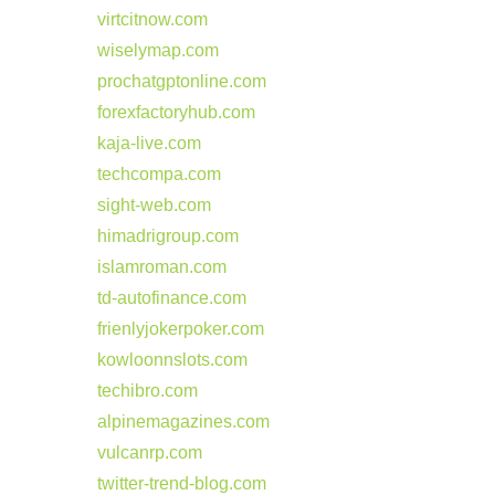
virtcitnow.com
wiselymap.com
prochatgptonline.com
forexfactoryhub.com
kaja-live.com
techcompa.com
sight-web.com
himadrigroup.com
islamroman.com
td-autofinance.com
frienlyjokerpoker.com
kowloonnslots.com
techibro.com
alpinemagazines.com
vulcanrp.com
twitter-trend-blog.com