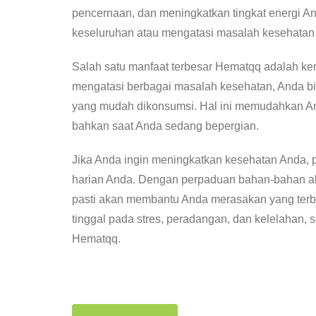
pencernaan, dan meningkatkan tingkat energi A
keseluruhan atau mengatasi masalah kesehatan t
Salah satu manfaat terbesar Hematqq adalah 
mengatasi berbagai masalah kesehatan, Anda b
yang mudah dikonsumsi. Hal ini memudahkan An
bahkan saat Anda sedang bepergian.
Jika Anda ingin meningkatkan kesehatan Anda,
harian Anda. Dengan perpaduan bahan-bahan al
pasti akan membantu Anda merasakan yang terba
tinggal pada stres, peradangan, dan kelelahan,
Hematqq.