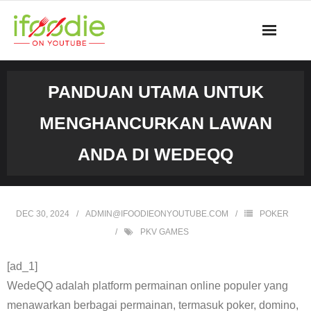
Skip
to
content
PANDUAN UTAMA UNTUK
MENGHANCURKAN LAWAN
ANDA DI WEDEQQ
DEC 30, 2024
ADMIN@IFOODIEONYOUTUBE.COM
POKER
PKV GAMES
[ad_1]
WedeQQ adalah platform permainan online populer yang
menawarkan berbagai permainan, termasuk poker, domino,