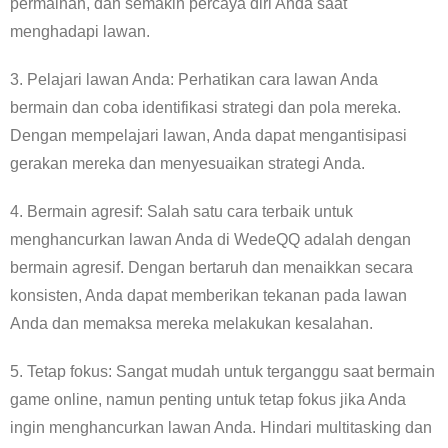
permainan, dan semakin percaya diri Anda saat
menghadapi lawan.
3. Pelajari lawan Anda: Perhatikan cara lawan Anda
bermain dan coba identifikasi strategi dan pola mereka.
Dengan mempelajari lawan, Anda dapat mengantisipasi
gerakan mereka dan menyesuaikan strategi Anda.
4. Bermain agresif: Salah satu cara terbaik untuk
menghancurkan lawan Anda di WedeQQ adalah dengan
bermain agresif. Dengan bertaruh dan menaikkan secara
konsisten, Anda dapat memberikan tekanan pada lawan
Anda dan memaksa mereka melakukan kesalahan.
5. Tetap fokus: Sangat mudah untuk terganggu saat bermain
game online, namun penting untuk tetap fokus jika Anda
ingin menghancurkan lawan Anda. Hindari multitasking dan