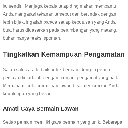
itu sendiri. Menjaga kepala tetap dingin akan membantu
Anda mengatasi tekanan tersebut dan bertindak dengan
lebih bijak. Ingatlah bahwa setiap keputusan yang Anda
buat harus didasarkan pada pertimbangan yang matang,
bukan hanya reaksi spontan.
Tingkatkan Kemampuan Pengamatan
Salah satu cara terbaik untuk bermain dengan penuh
percaya diri adalah dengan menjadi pengamat yang baik.
Memahami pola permainan lawan bisa memberikan Anda
keuntungan yang besar.
Amati Gaya Bermain Lawan
Setiap pemain memiliki gaya bermain yang unik. Beberapa