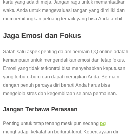
kartu yang ada di meja. Jangan ragu untuk memanfaatkan
waktu Anda untuk mengevaluasi tangan yang dimiliki dan
memperhitungkan peluang terbaik yang bisa Anda ambil.
Jaga Emosi dan Fokus
Salah satu aspek penting dalam bermain QQ online adalah
kemampuan untuk mengendalikan emosi dan tetap fokus.
Emosi yang tidak terkontrol bisa menyebabkan keputusan
yang terburu-buru dan dapat merugikan Anda. Bermain
dengan penuh percaya diri berarti Anda harus bisa
mengelola stres dan kegembiraan selama permainan.
Jangan Terbawa Perasaan
Penting untuk tetap tenang meskipun sedang
pg
menghadapi kekalahan berturut-turut. Kepercayaan diri