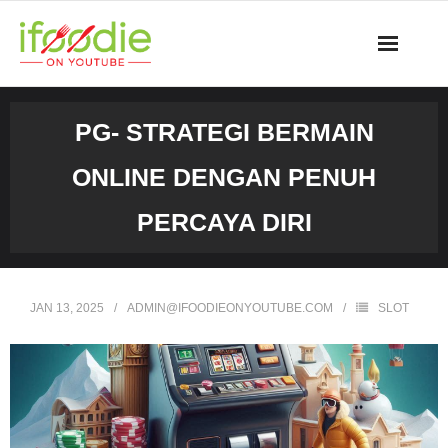
Skip
to
content
PG- STRATEGI BERMAIN
ONLINE DENGAN PENUH
PERCAYA DIRI
JAN 13, 2025
ADMIN@IFOODIEONYOUTUBE.COM
SLOT