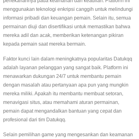
penekanannya pada keamanan dan keadilan. Platform ini
menggunakan teknologi enkripsi canggih untuk melindungi
informasi pribadi dan keuangan pemain. Selain itu, semua
permainan diuji dan disertifikasi untuk memastikan bahwa
mereka adil dan acak, memberikan ketenangan pikiran
kepada pemain saat mereka bermain.
Faktor kunci lain dalam meningkatnya popularitas Datukqq
adalah layanan pelanggan yang sangat baik. Platform ini
menawarkan dukungan 24/7 untuk membantu pemain
dengan masalah atau pertanyaan apa pun yang mungkin
mereka miliki. Apakah itu membantu membuat setoran,
menavigasi situs, atau memahami aturan permainan,
pemain dapat mengandalkan bantuan yang cepat dan
profesional dari tim Datukqq.
Selain pemilihan game yang mengesankan dan keamanan