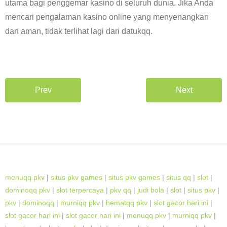
utama bagi penggemar kasino di seluruh dunia. Jika Anda
mencari pengalaman kasino online yang menyenangkan
dan aman, tidak terlihat lagi dari datukqq.
Prev
Next
menuqq pkv
|
situs pkv games
|
situs pkv games
|
situs qq
|
slot
|
dominoqq pkv
|
slot terpercaya
|
pkv qq
|
judi bola
|
slot
|
situs pkv
|
pkv
|
dominoqq
|
murniqq pkv
|
hematqq pkv
|
slot gacor hari ini
|
slot gacor hari ini
|
slot gacor hari ini
|
menuqq pkv
|
murniqq pkv
|