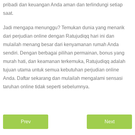
pribadi dan keuangan Anda aman dan terlindungi setiap
saat.
Jadi mengapa menunggu? Temukan dunia yang menarik
dari perjudian online dengan Ratujudiqq hari ini dan
mulailah menang besar dari kenyamanan rumah Anda
sendiri. Dengan berbagai pilihan permainan, bonus yang
murah hati, dan keamanan terkemuka, Ratujudiqq adalah
tujuan utama untuk semua kebutuhan perjudian online
Anda. Daftar sekarang dan mulailah mengalami sensasi
taruhan online tidak seperti sebelumnya.
Prev
Next