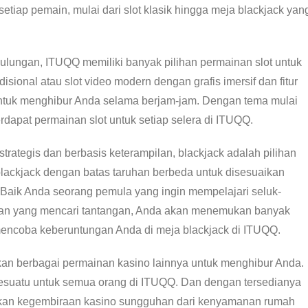
tiap pemain, mulai dari slot klasik hingga meja blackjack yan
lungan, ITUQQ memiliki banyak pilihan permainan slot untuk
isional atau slot video modern dengan grafis imersif dan fitur
ntuk menghibur Anda selama berjam-jam. Dengan tema mulai
rdapat permainan slot untuk setiap selera di ITUQQ.
rategis dan berbasis keterampilan, blackjack adalah pilihan
ackjack dengan batas taruhan berbeda untuk disesuaikan
Baik Anda seorang pemula yang ingin mempelajari seluk-
man yang mencari tantangan, Anda akan menemukan banyak
mencoba keberuntungan Anda di meja blackjack di ITUQQ.
kan berbagai permainan kasino lainnya untuk menghibur Anda.
a sesuatu untuk semua orang di ITUQQ. Dan dengan tersedianya
akan kegembiraan kasino sungguhan dari kenyamanan rumah