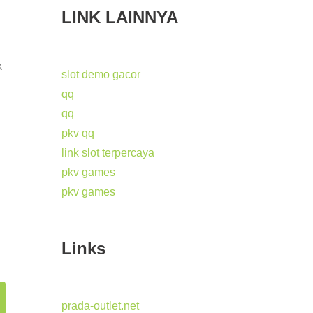
LINK LAINNYA
k
slot demo gacor
qq
qq
pkv qq
link slot terpercaya
pkv games
pkv games
Links
prada-outlet.net