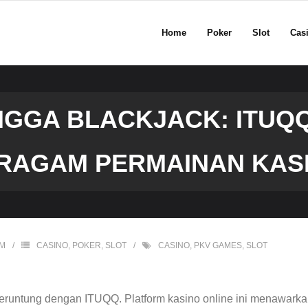
Home
Poker
Slot
Cas
INGGA BLACKJACK: ITU
RAGAM PERMAINAN KAS
OM
CASINO
,
POKER
,
SLOT
CASINO
,
PKV GAMES
,
SLOT
eruntung dengan ITUQQ. Platform kasino online ini menawark