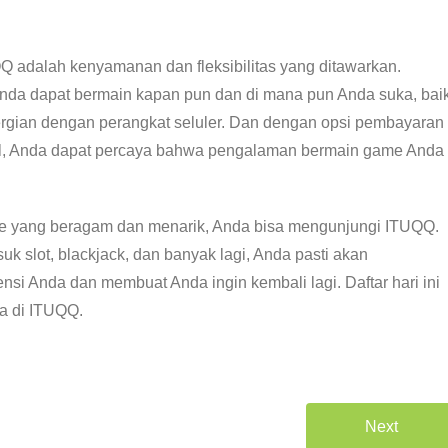
Q adalah kenyamanan dan fleksibilitas yang ditawarkan.
Anda dapat bermain kapan pun dan di mana pun Anda suka, bai
rgian dengan perangkat seluler. Dan dengan opsi pembayaran
l, Anda dapat percaya bahwa pengalaman bermain game Anda
ine yang beragam dan menarik, Anda bisa mengunjungi ITUQQ.
k slot, blackjack, dan banyak lagi, Anda pasti akan
i Anda dan membuat Anda ingin kembali lagi. Daftar hari ini
da di ITUQQ.
Next