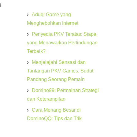
g
Aduq: Game yang
Menghebohkan Internet
Penyedia PKV Teratas: Siapa
yang Menawarkan Perlindungan
Terbaik?
Menjelajahi Sensasi dan
Tantangan PKV Games: Sudut
Pandang Seorang Pemain
Domino99: Permainan Strategi
dan Keterampilan
Cara Menang Besar di
DominoQQ: Tips dan Trik