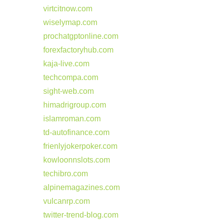
virtcitnow.com
wiselymap.com
prochatgptonline.com
forexfactoryhub.com
kaja-live.com
techcompa.com
sight-web.com
himadrigroup.com
islamroman.com
td-autofinance.com
frienlyjokerpoker.com
kowloonnslots.com
techibro.com
alpinemagazines.com
vulcanrp.com
twitter-trend-blog.com