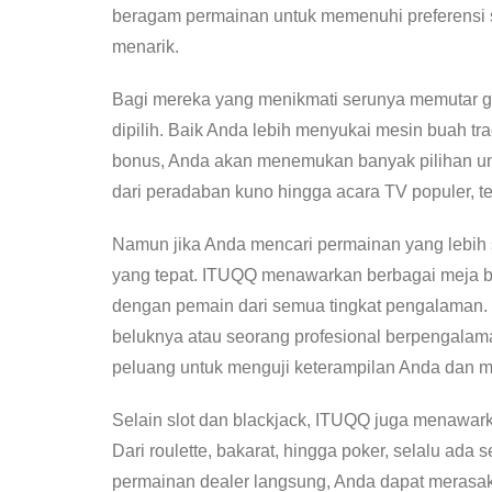
beragam permainan untuk memenuhi preferensi se
menarik.
Bagi mereka yang menikmati serunya memutar gu
dipilih. Baik Anda lebih menyukai mesin buah trad
bonus, Anda akan menemukan banyak pilihan u
dari peradaban kuno hingga acara TV populer, te
Namun jika Anda mencari permainan yang lebih st
yang tepat. ITUQQ menawarkan berbagai meja bl
dengan pemain dari semua tingkat pengalaman. 
beluknya atau seorang profesional berpengala
peluang untuk menguji keterampilan Anda dan 
Selain slot dan blackjack, ITUQQ juga menawar
Dari roulette, bakarat, hingga poker, selalu ad
permainan dealer langsung, Anda dapat meras