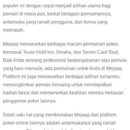
populer ini dengan cepat menjadi pilihan utama bagi
pemain di mana pun, berkat beragam permainannya,
antarmuka yang ramah pengguna, dan bonus yang
melimpah.
Mejaqq menawarkan berbagai macam permainan poker,
termasuk Texas Hold’em, Omaha, dan Seven Card Stud.
Baik Anda seorang profesional berpengalaman atau pemula
yang baru memulai, ada permainan untuk Anda di Mejaqq.
Platform ini juga menawarkan berbagai pilihan turnamen,
memungkinkan pemain bersaing untuk mendapatkan
hadiah besar dan memamerkan keahlian mereka melawan
penggemar poker lainnya.
Salah satu hal yang membedakan Mejaqq dari platform
poker online lainnya adalah antarmukanya yang ramah