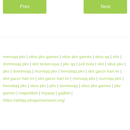
Prev
Next
menuqq pkv
|
situs pkv games
|
situs pkv games
|
situs qq
|
slot
|
dominoqq pkv
|
slot terpercaya
|
pkv qq
|
judi bola
|
slot
|
situs pkv
|
pkv
|
dominoqq
|
murniqq pkv
|
hematqq pkv
|
slot gacor hari ini
|
slot gacor hari ini
|
slot gacor hari ini
|
menuqq pkv
|
murniqq pkv
|
hematqq pkv
|
situs pkv
|
pkv
|
dominoqq
|
situs pkv games
|
pkv
games
|
majestibet
|
miyaqq
|
gajibet
|
https://ahliqq.pkvgamesresmi.org/