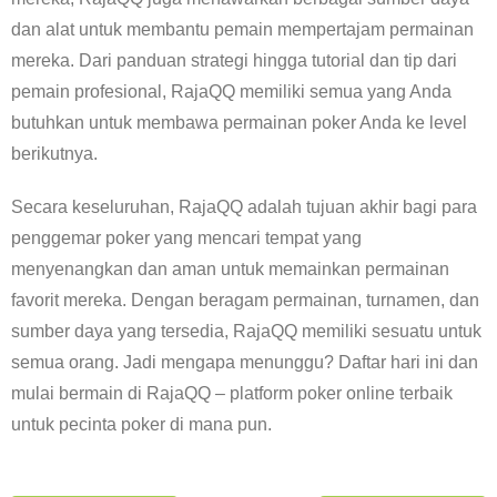
dan alat untuk membantu pemain mempertajam permainan
mereka. Dari panduan strategi hingga tutorial dan tip dari
pemain profesional, RajaQQ memiliki semua yang Anda
butuhkan untuk membawa permainan poker Anda ke level
berikutnya.
Secara keseluruhan, RajaQQ adalah tujuan akhir bagi para
penggemar poker yang mencari tempat yang
menyenangkan dan aman untuk memainkan permainan
favorit mereka. Dengan beragam permainan, turnamen, dan
sumber daya yang tersedia, RajaQQ memiliki sesuatu untuk
semua orang. Jadi mengapa menunggu? Daftar hari ini dan
mulai bermain di RajaQQ – platform poker online terbaik
untuk pecinta poker di mana pun.