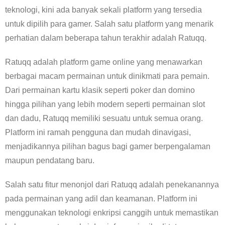
teknologi, kini ada banyak sekali platform yang tersedia
untuk dipilih para gamer. Salah satu platform yang menarik
perhatian dalam beberapa tahun terakhir adalah Ratuqq.
Ratuqq adalah platform game online yang menawarkan
berbagai macam permainan untuk dinikmati para pemain.
Dari permainan kartu klasik seperti poker dan domino
hingga pilihan yang lebih modern seperti permainan slot
dan dadu, Ratuqq memiliki sesuatu untuk semua orang.
Platform ini ramah pengguna dan mudah dinavigasi,
menjadikannya pilihan bagus bagi gamer berpengalaman
maupun pendatang baru.
Salah satu fitur menonjol dari Ratuqq adalah penekanannya
pada permainan yang adil dan keamanan. Platform ini
menggunakan teknologi enkripsi canggih untuk memastikan