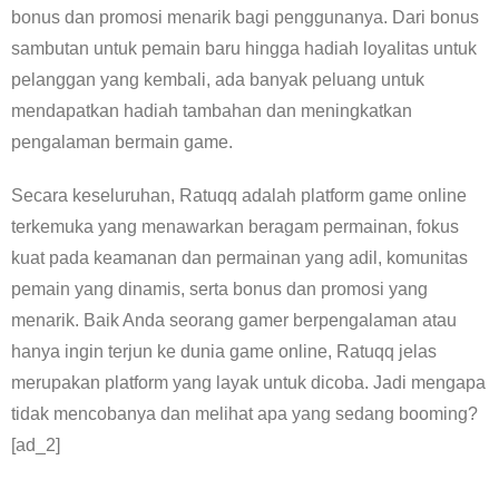
bonus dan promosi menarik bagi penggunanya. Dari bonus
sambutan untuk pemain baru hingga hadiah loyalitas untuk
pelanggan yang kembali, ada banyak peluang untuk
mendapatkan hadiah tambahan dan meningkatkan
pengalaman bermain game.
Secara keseluruhan, Ratuqq adalah platform game online
terkemuka yang menawarkan beragam permainan, fokus
kuat pada keamanan dan permainan yang adil, komunitas
pemain yang dinamis, serta bonus dan promosi yang
menarik. Baik Anda seorang gamer berpengalaman atau
hanya ingin terjun ke dunia game online, Ratuqq jelas
merupakan platform yang layak untuk dicoba. Jadi mengapa
tidak mencobanya dan melihat apa yang sedang booming?
[ad_2]