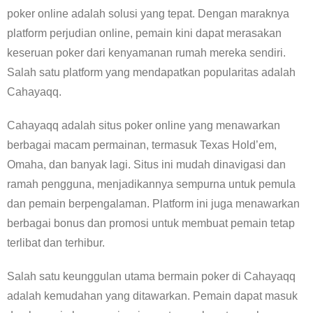
poker online adalah solusi yang tepat. Dengan maraknya
platform perjudian online, pemain kini dapat merasakan
keseruan poker dari kenyamanan rumah mereka sendiri.
Salah satu platform yang mendapatkan popularitas adalah
Cahayaqq.
Cahayaqq adalah situs poker online yang menawarkan
berbagai macam permainan, termasuk Texas Hold’em,
Omaha, dan banyak lagi. Situs ini mudah dinavigasi dan
ramah pengguna, menjadikannya sempurna untuk pemula
dan pemain berpengalaman. Platform ini juga menawarkan
berbagai bonus dan promosi untuk membuat pemain tetap
terlibat dan terhibur.
Salah satu keunggulan utama bermain poker di Cahayaqq
adalah kemudahan yang ditawarkan. Pemain dapat masuk